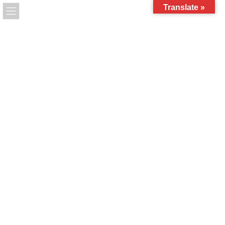
コ
ナ
Translate »
ン
ビ
テ
ゲ
ン
ー
ツ
シ
お知らせを更新しました！
へ
ョ
ス
ン
最
キ
に
2022年2月23日
2022年2月23日
link
終
ッ
移
更
新
プ
動
日
時
HOME
お知らせ
お知らせを更新しました！
:
短時間営業の延長のお知らせ!短時間営業 : 11:00〜20:00期
間 : 3月6日まで期間中は酒類の提供は行いません。いつも
ネパール・インド料理 Base Camp をご利用頂きありがとうござ
います。長野県からの協力要請に基づ短時間営業と酒類は行いま
せんのでよろしくお願いします。お客様に大変ご迷惑をおかけい
たしますがどうかご理解、ご協力をお願い申し上げます。