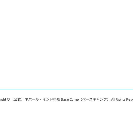
right © 【公式】ネパール・インド料理 Base Camp（ベースキャンプ） All Rights Rese