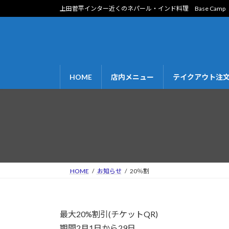
コ
ナ
上田菅平インター近くのネパール・インド料理 Base Ca
ン
ビ
テ
ゲ
ン
ー
ツ
シ
へ
ョ
HOME
店内メニュー
テイクアウト注
ス
ン
キ
に
ッ
移
プ
動
HOME
お知らせ
20％割
最大20%割引(チケットQR)
期間2月1日から29日