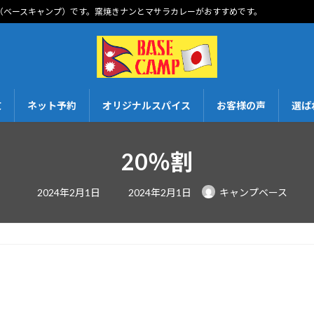
mp（ベースキャンプ）です。窯焼きナンとマサラカレーがおすすめです。
文
ネット予約
オリジナルスパイス
お客様の声
選ば
20％割
最
2024年2月1日
2024年2月1日
キャンプベース
終
更
新
日
時
: