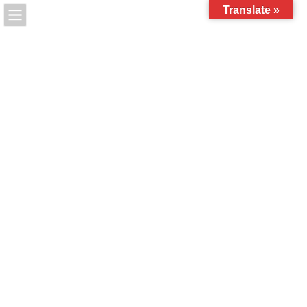
コ
ナ
Translate »
ン
ビ
テ
ゲ
ン
ー
ツ
シ
3日からの営業です
へ
ョ
ス
ン
最
キ
に
2025年1月1日
2025年1月1日
キャンプベース
終
ッ
移
更
新
プ
動
日
時
HOME
お知らせ
3日からの営業です
:
Base Camp ご利用の皆様新年あけましておめでとうございます。
去年は大変お世話になりました。ベースキャンプの営業は3日から
スタートします。今年も宜しくお願いします。
お知らせ
カテゴリー
前の記事